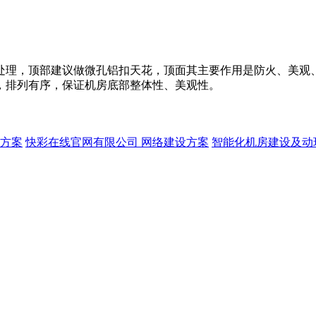
处理，顶部建议做微孔铝扣天花，顶面其主要作用是防火、美观
，排列有序，保证机房底部整体性、美观性。
方案
快彩在线官网有限公司 网络建设方案
智能化机房建设及动