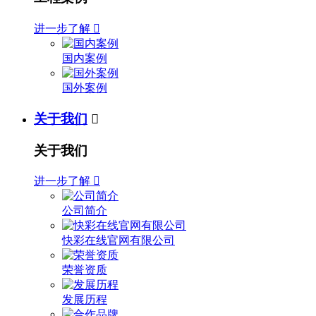
进一步了解

国内案例
国外案例
关于我们

关于我们
进一步了解

公司简介
快彩在线官网有限公司
荣誉资质
发展历程