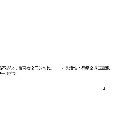
话不多说，看两者之间的对比。（1）灵活性：行级空调匹配数
现平滑扩容
