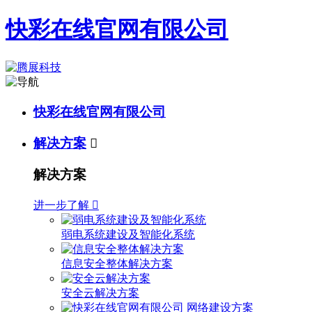
快彩在线官网有限公司
快彩在线官网有限公司
解决方案

解决方案
进一步了解

弱电系统建设及智能化系统
信息安全整体解决方案
安全云解决方案